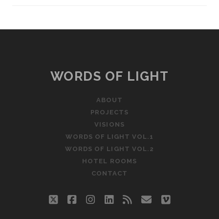
WORDS OF LIGHT
ABOUT
PROJECTS
VISIONS
WORDS OF LIGHT VOL.1
WORDS OF LIGHT VOL.2
HOTEL ROOMS
CONTACT
twitter
facebook
instagram
linkedin
rss
email
vimeo