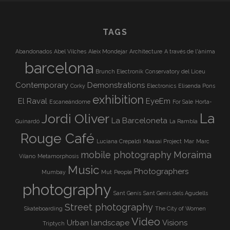
TAGS
Abandonados
Abel Vilches
Aleix Mondejar
Architecture
A través de l'ànima
barcelona
Brunch Electronik
Conservatory del Liceu
Contemporary
Demonstrations
Corky
Electronics
Elisenda Pons
exhibition
El Raval
EyeEm
Escaneándome
For Sale
Horta-
La
Jordi Oliver
La Barceloneta
Guinardó
La Rambla
Rouge Café
Luciana Crepaldi
Maasai Project
Mar
Marc
mobile photography
Moraima
Vilano
Metamorphosis
Music
Photographers
Mumbay
Mut
People
photography
Sant Genís
Sant Genís dels Agudells
Street photography
Skateboarding
The City of Women
Video
Urban landscape
Visions
Triptych